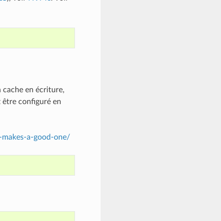
n cache en écriture,
t
être configuré en
t-makes-a-good-one/