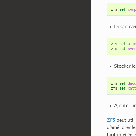
zfs
set
com
Désactiver
zfs
set
ati
zfs
set
syn
Stocker le
zfs
set
dno
zfs
set
xat
Ajouter un
ZFS
peut util
d’améliorer l
faut privilégi