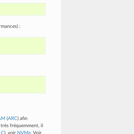
rmances) :
AM
(
ARC
) afin
 très fréquemment, il
LC
), voir
NVMe
. Voir