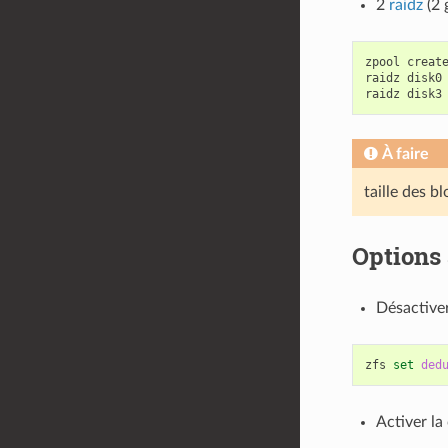
2
raidz
(2 
zpool
creat
raidz
disk0
raidz
disk3
À faire
taille des b
Options
Désactiver
zfs
set
ded
Activer la