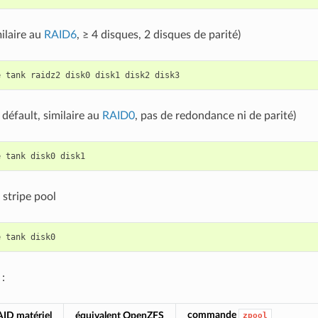
ilaire au
RAID6
, ≥ 4 disques, 2 disques de parité)
e
tank
raidz2
disk0
disk1
disk2
 défault, similaire au
RAID0
, pas de redondance ni de parité)
e
tank
disk0
 stripe pool
e
tank
:
commande
AID matériel
équivalent OpenZFS
zpool