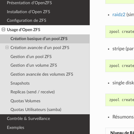
Présentation d’OpenZFS
Installation d’Open ZFS
raidz2
(sim
Configuration de ZFS
Usage d’Open ZFS
zpool
creat
Création basique d’un pool ZFS
Création avancée d’un pool ZFS
stripe (par
Gestion d’un pool ZFS
Gestion d’un volume ZFS
zpool
creat
Gestion avancée des volumes ZFS
single disk
Snapshots
Replicas (send / receive)
zpool
creat
Quotas Volumes
Quotas Utilisateurs (samba)
Résumons 
Contrôle & Surveillance
Exemples
Niveau de R