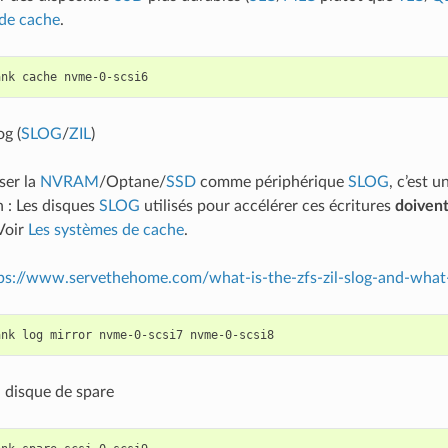
 de cache
.
ank
cache
og (
SLOG
/
ZIL
)
ser la
NVRAM
/Optane/
SSD
comme périphérique
SLOG
, c’est u
n : Les disques
SLOG
utilisés pour accélérer ces écritures
doiven
Voir
Les systèmes de cache
.
ps://www.servethehome.com/what-is-the-zfs-zil-slog-and-wha
ank
log
mirror
nvme-0-scsi7
 disque de spare