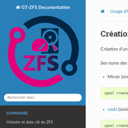
GT-ZFS Documentation
Usage d
Créatio
Création d’u
(les noms des
Miroir (si
zpool
creat
raidz
(simi
SOMMAIRE
Histoire et date clé de ZFS
zpool
creat