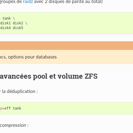
groupes de
raidz
avec 2 disques de parité au total)
e
tank
\
disk1
disk2
\
disk4
locs, options pour databases
 avancées pool et volume ZFS
 la déduplication :
up
=
off
 compression :