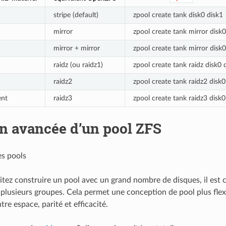
stripe (default)
zpool create tank disk0 disk1
mirror
zpool create tank mirror disk0
mirror + mirror
zpool create tank mirror disk0
raidz (ou raidz1)
zpool create tank raidz disk0 
raidz2
zpool create tank raidz2 disk0
ent
raidz3
zpool create tank raidz3 disk0
on avancée d’un pool ZFS
es pools
itez construire un pool avec un grand nombre de disques, il est c
 plusieurs groupes. Cela permet une conception de pool plus flexi
re espace, parité et efficacité.