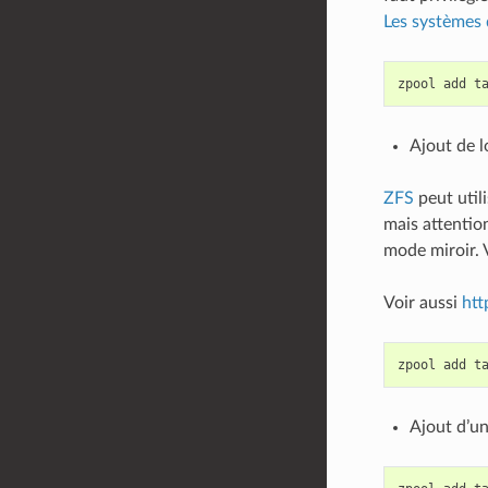
Les systèmes
zpool
add
t
Ajout de l
ZFS
peut utili
mais attentio
mode miroir. 
Voir aussi
htt
zpool
add
t
Ajout d’un