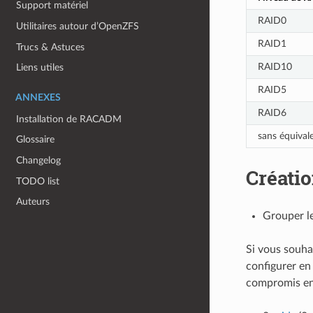
Support matériel
RAID0
Utilitaires autour d’OpenZFS
RAID1
Trucs & Astuces
RAID10
Liens utiles
RAID5
ANNEXES
RAID6
Installation de RACADM
sans équival
Glossaire
Changelog
Créati
TODO list
Auteurs
Grouper l
Si vous souha
configurer en
compromis ent