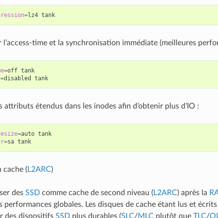
pression
=
lz4
 l’access-time et la synchronisation immédiate (meilleures perfo
me
=
off
tank

c
=
disabled
s attributs étendus dans les inodes afin d’obtenir plus d’IO :
desize
=
auto
tank

tr
=
sa
 cache (
L2ARC
)
iser des
SSD
comme cache de second niveau (
L2ARC
) après la
R
es performances globales. Les disques de cache étant lus et écrits
er des dispositifs
SSD
plus durables (
SLC
/
MLC
plutôt que
TLC
/
Q