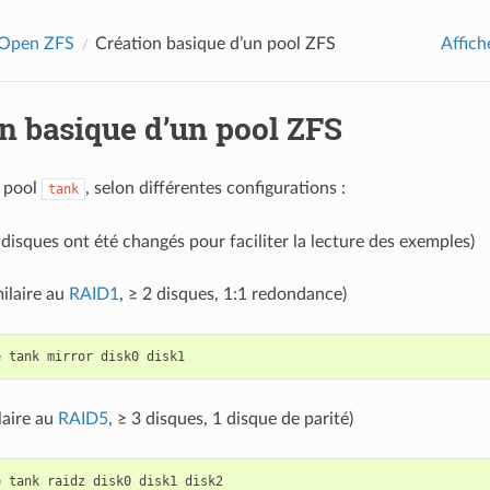
’Open ZFS
Création basique d’un pool ZFS
Affich
n basique d’un pool ZFS
n pool
, selon différentes configurations :
tank
 disques ont été changés pour faciliter la lecture des exemples)
milaire au
RAID1
, ≥ 2 disques, 1:1 redondance)
e
tank
mirror
disk0
laire au
RAID5
, ≥ 3 disques, 1 disque de parité)
e
tank
raidz
disk0
disk1